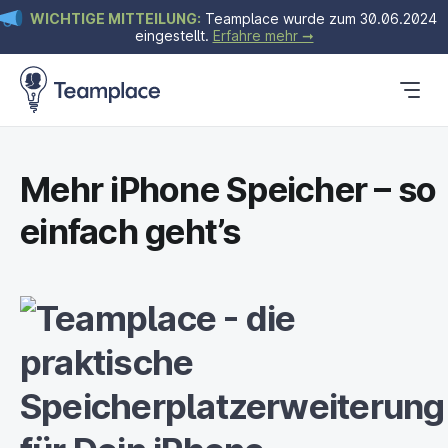
WICHTIGE MITTEILUNG:
Teamplace wurde zum 30.06.2024
eingestellt.
Erfahre mehr ➞
So funktioniert’s
Pläne & Preise
Blog
Mehr iPhone Speicher – so
einfach geht’s